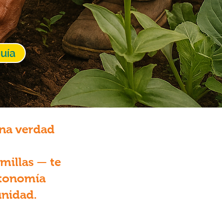
uía
una verdad
millas — te
utonomía
unidad.