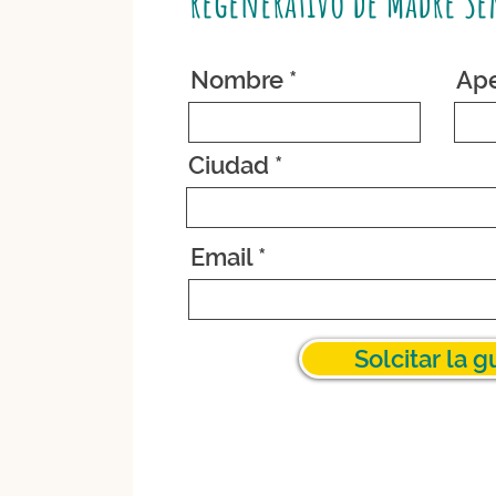
regenerativo de Madre Se
Nombre
Ape
Ciudad
Email
Solcitar la g