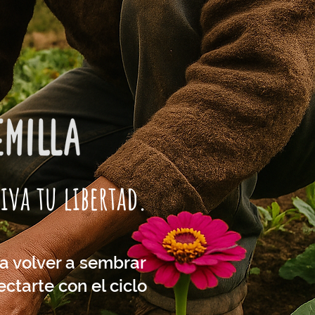
iva tu libertad.
ra volver a sembrar
ectarte con el ciclo