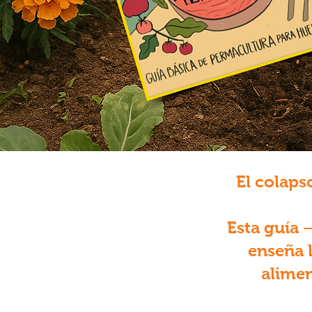
El colaps
Esta guía 
enseña 
alimen