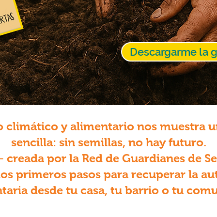
Descargarme la g
o climático y alimentario nos muestra 
sencilla: sin semillas, no hay futuro.
— creada por la Red de Guardianes de Se
los primeros pasos para recuperar la a
taria desde tu casa, tu barrio o tu com