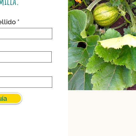
milla.
llido
uía